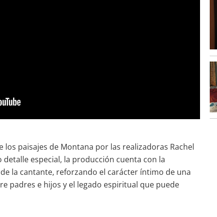
tre los paisajes de Montana por las realizadoras Rachel
etalle especial, la producción cuenta con la
 de la cantante, reforzando el carácter íntimo de una
re padres e hijos y el legado espiritual que puede