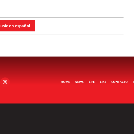
usic en español
HOME
NEWS
LIFE
LIKE
CONTACTO