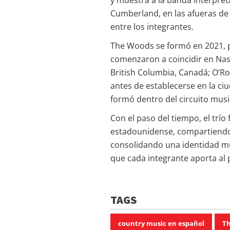
y muestra a la banda interpret
Cumberland, en las afueras de 
entre los integrantes.
The Woods se formó en 2021, p
comenzaron a coincidir en Nashv
British Columbia, Canadá; O’Ro
antes de establecerse en la ciu
formó dentro del circuito music
Con el paso del tiempo, el trí
estadounidense, compartiendo
consolidando una identidad mus
que cada integrante aporta al 
TAGS
country music en español
T