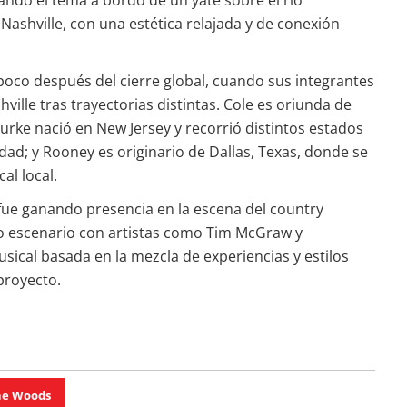
ando el tema a bordo de un yate sobre el río
Nashville, con una estética relajada y de conexión
oco después del cierre global, cuando sus integrantes
ille tras trayectorias distintas. Cole es oriunda de
urke nació en New Jersey y recorrió distintos estados
dad; y Rooney es originario de Dallas, Texas, donde se
al local.
o fue ganando presencia en la escena del country
 escenario con artistas como Tim McGraw y
ical basada en la mezcla de experiencias y estilos
proyecto.
he Woods