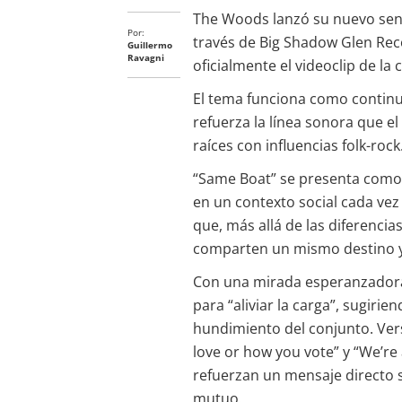
The Woods lanzó su nuevo senc
Por:
través de Big Shadow Glen Reco
Guillermo
Ravagni
oficialmente el videoclip de la 
El tema funciona como continua
refuerza la línea sonora que e
raíces con influencias folk-rock
“Same Boat” se presenta como 
en un contexto social cada vez 
que, más allá de las diferencias
comparten un mismo destino y
Con una mirada esperanzadora, 
para “aliviar la carga”, sugiri
hundimiento del conjunto. Ver
love or how you vote” y “We’re 
refuerzan un mensaje directo s
mutuo.