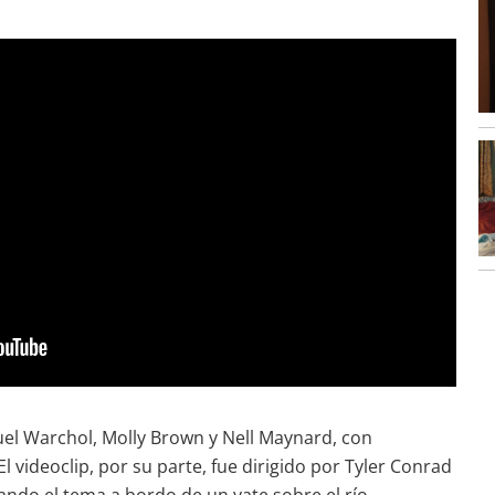
uel Warchol, Molly Brown y Nell Maynard, con
 videoclip, por su parte, fue dirigido por Tyler Conrad