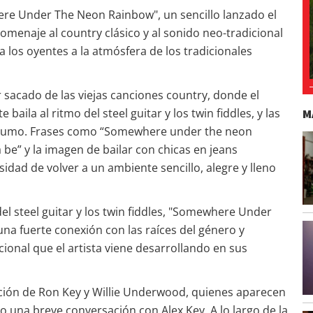
ere Under The Neon Rainbow", un sencillo lanzado el
omenaje al country clásico y al sonido neo-tradicional
 los oyentes a la atmósfera de los tradicionales
 sacado de las viejas canciones country, donde el
M
 baila al ritmo del steel guitar y los twin fiddles, y las
l humo. Frases como “Somewhere under the neon
 be” y la imagen de bailar con chicas en jeans
idad de volver a un ambiente sencillo, alegre y lleno
el steel guitar y los twin fiddles, "Somewhere Under
a fuerte conexión con las raíces del género y
cional que el artista viene desarrollando en sus
ipación de Ron Key y Willie Underwood, quienes aparecen
do una breve conversación con Alex Key. A lo largo de la