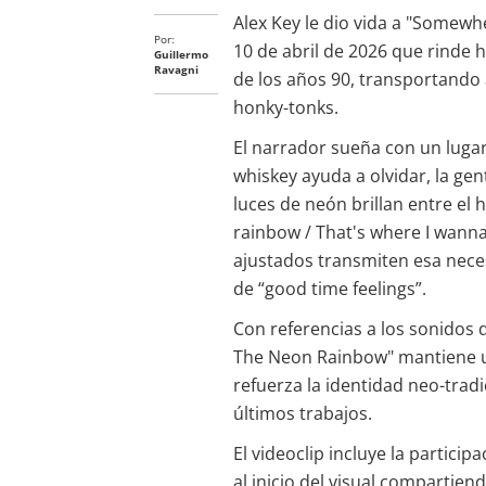
Alex Key le dio vida a "Somewh
Por:
10 de abril de 2026 que rinde h
Guillermo
Ravagni
de los años 90, transportando a
honky-tonks.
El narrador sueña con un lugar
whiskey ayuda a olvidar, la gente
luces de neón brillan entre e
rainbow / That's where I wanna
ajustados transmiten esa neces
de “good time feelings”.
Con referencias a los sonidos d
The Neon Rainbow" mantiene un
refuerza la identidad neo-tradi
últimos trabajos.
El videoclip incluye la partic
al inicio del visual compartien