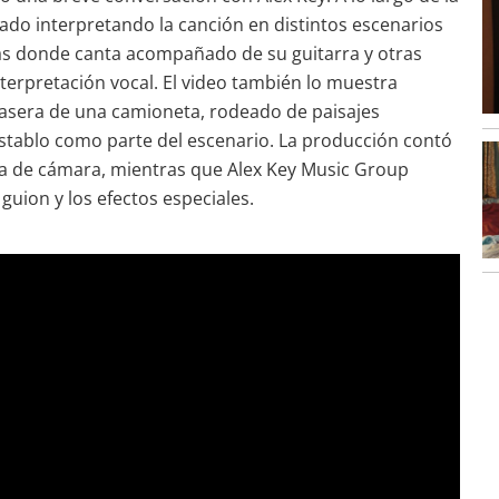
rado interpretando la canción en distintos escenarios
as donde canta acompañado de su guitarra y otras
erpretación vocal. El video también lo muestra
rasera de una camioneta, rodeado de paisajes
stablo como parte del escenario. La producción contó
 de cámara, mientras que Alex Key Music Group
 guion y los efectos especiales.