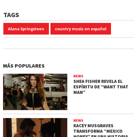
TAGS
Alana Springsteen
country music en español
MÁS POPULARES
NEWS
SHEA FISHER REVELA EL
ESPÍRITU DE “WANT THAT
MAN”
NEWS
KACEY MUSGRAVES
TRANSFORMA “MEXICO
HONEY” EN UNA HISTORIA