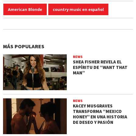
American Blonde
country music en español
MÁS POPULARES
NEWS
SHEA FISHER REVELA EL
ESPÍRITU DE “WANT THAT
MAN”
NEWS
KACEY MUSGRAVES
TRANSFORMA “MEXICO
HONEY” EN UNA HISTORIA
DE DESEO Y PASIÓN