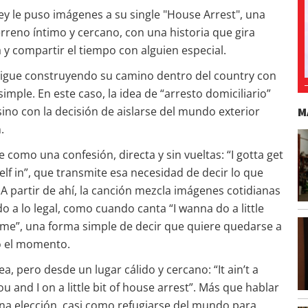
ey le puso imágenes a su single "House Arrest", una
reno íntimo y cercano, con una historia que gira
y compartir el tiempo con alguien especial.
 sigue construyendo su camino dentro del country con
imple. En este caso, la idea de “arresto domiciliario”
M
 sino con la decisión de aislarse del mundo exterior
.
nte como una confesión, directa y sin vueltas: “I gotta get
self in”, que transmite esa necesidad de decir lo que
. A partir de ahí, la canción mezcla imágenes cotidianas
o a lo legal, como cuando canta “I wanna do a little
 me”, una forma simple de decir que quiere quedarse a
o el momento.
dea, pero desde un lugar cálido y cercano: “It ain’t a
you and I on a little bit of house arrest”. Más que hablar
na elección, casi como refugiarse del mundo para