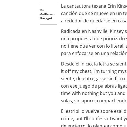
La cantautora texana Erin Kins
Por:
canción que se mueve en un ter
Guillermo
Ravagni
alrededor de quedarse en casa 
Radicada en Nashville, Kinsey
una propuesta que prioriza lo s
no tiene que ver con lo literal,
para enfocarse en una relación
Desde el inicio, la letra se sie
it off my chest, I’m turning my
siente, de entregarse sin filtro
con ese juego de palabras ligad
time with nothing but you and
solas, sin apuro, compartiend
El estribillo vuelve sobre esa i
crime, but I’ll confess / I want 
de encierro, lo plantea como u