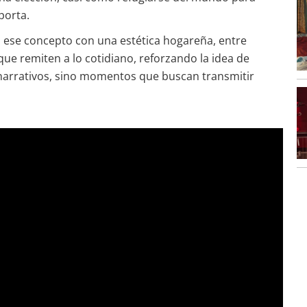
porta.
a ese concepto con una estética hogareña, entre
ue remiten a lo cotidiano, reforzando la idea de
 narrativos, sino momentos que buscan transmitir