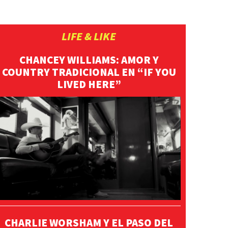
LIFE & LIKE
CHANCEY WILLIAMS: AMOR Y
COUNTRY TRADICIONAL EN “IF YOU
LIVED HERE”
CHARLIE WORSHAM Y EL PASO DEL