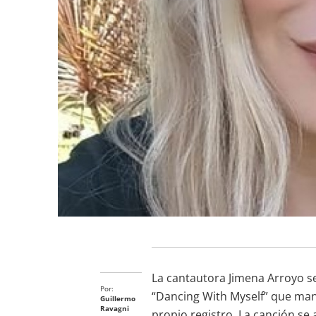
La cantautora Jimena Arroyo se
Por:
“Dancing With Myself” que mant
Guillermo
Ravagni
propio registro. La canción se 