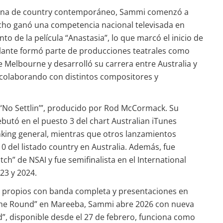
liana de country contemporáneo, Sammi comenzó a
 ocho ganó una competencia nacional televisada en
to de la película “Anastasia”, lo que marcó el inicio de
elante formó parte de producciones teatrales como
e Melbourne y desarrolló su carrera entre Australia y
 colaborando con distintos compositores y
“No Settlin’”, producido por Rod McCormack. Su
ebutó en el puesto 3 del chart Australian iTunes
anking general, mientras que otros lanzamientos
0 del listado country en Australia. Además, fue
atch” de NSAI y fue semifinalista en el International
23 y 2024.
 propios con banda completa y presentaciones en
 the Round” en Mareeba, Sammi abre 2026 con nueva
d”, disponible desde el 27 de febrero, funciona como