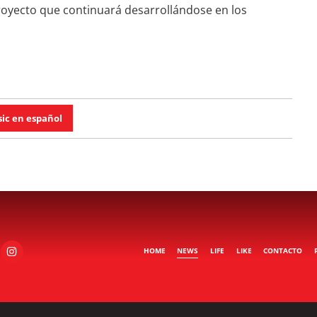
royecto que continuará desarrollándose en los
ic en español
HOME
NEWS
LIFE
LIKE
CONTACTO