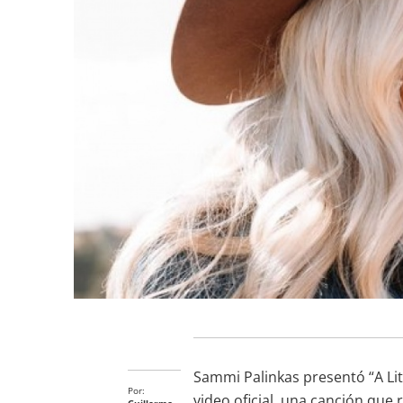
Sammi Palinkas presentó “A Li
Por:
video oficial, una canción que