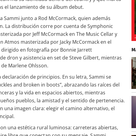
ras el lanzamiento de su álbum debut.
opia Sammi junto a Rod McCormack, quien además
n. La distribución corre por cuenta de Symphonic
asterizada por Jeff McCormack en The Music Cellar y
ón Atmos masterizada por Jacky McCormack en el
M
 dirigido en fotografía por Bonnie Jarrett
de dron y asistencia en set de Steve Gilbert, mientras
o de Marlene Ohlsson.
 declaración de principios. En su letra, Sammi se
uckles and broken in boots”, abrazando las raíces del
inceras y la vida en espacios abiertos, mientras
equeños pueblos, la amistad y el sentido de pertenencia.
n una imagen clara: elegir el camino alternativo, el
ncipal.
on una estética rural luminosa: carreteras abiertas,
ire libre que conectan con su mensaje. Sammi