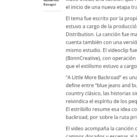
Guillermo
Ravagni
el inicio de una nueva etapa t
El tema fue escrito por la pr
estuvo a cargo de la producció
Distribution. La canción fue m
cuenta también con una versi
mismo estudio. El videoclip fue
(BonnCreative), con operación 
que el estilismo estuvo a carg
“A Little More Backroad” es una
define entre “blue jeans and b
country clásico, las historias s
reivindica el espíritu de los p
El estribillo resume esa idea co
backroad, por sobre la ruta pri
El video acompaña la canción c
campos dorados y escenas al a