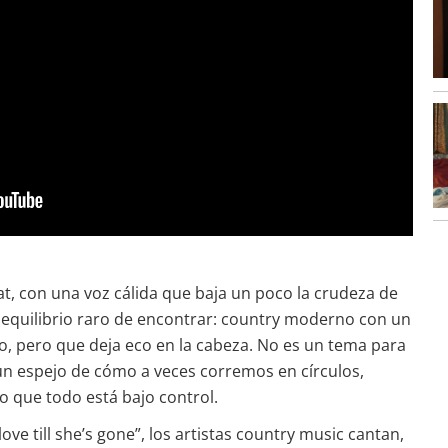
at, con una voz cálida que baja un poco la crudeza de
 equilibrio raro de encontrar: country moderno con un
do, pero que deja eco en la cabeza. No es un tema para
n un espejo de cómo a veces corremos en círculos,
 que todo está bajo control.
 love till she’s gone”, los artistas country music cantan,